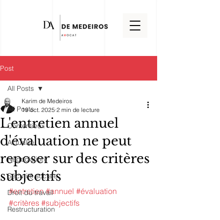
Post
All Posts
Karim de Medeiros
All Posts
19 oct. 2025
2 min de lecture
L'entretien annuel
Contentieux
d'évaluation ne peut
Actualité
reposer sur des critères
Négociation
subjectifs
Sécurité sociale
#entretien
#annuel
#évaluation
Droit du travail
#critères
#subjectifs
Restructuration