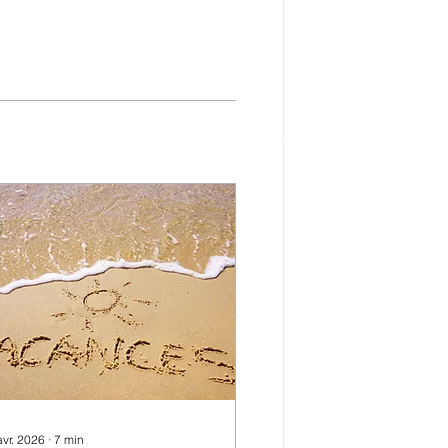
avr. 2026
∙
7
min