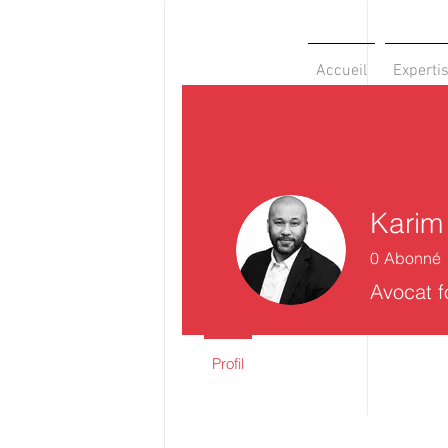
Accueil
Experti
Karim
0
Abonné
Avocat f
Profil