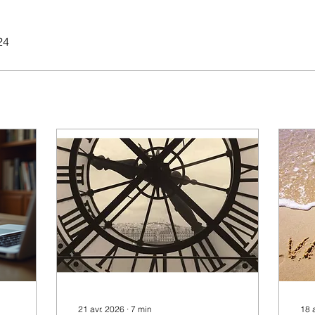
24
21 avr. 2026
∙
7
min
18 