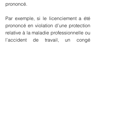
prononcé.
Par exemple, si le licenciement a été 
prononcé en violation d’une protection 
relative à la maladie professionnelle ou 
l’accident de travail, un congé 
maternité, une liberté fondamentale, 
etc., vous pouvez 
au moins
 prétendre à 
6 mois de salaire bruts et 
éventuellement à d’autres indemnités 
en fonction de votre situation 
particulière.
Répondre à cette question nécessite 
donc une étude au cas par cas.
III) Honoraires du Cabinet 
Les honoraires du Cabinet sont 