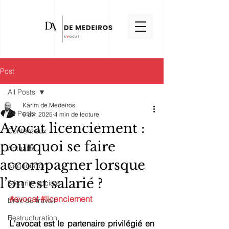
Post
All Posts
Karim de Medeiros
All Posts
6 avr. 2025
4 min de lecture
Avocat licenciement :
Contentieux
pourquoi se faire
Actualité
accompagner lorsque
Négociation
l’on est salarié ?
Sécurité sociale
#avocat
#licenciement
Droit du travail
Restructuration
L'avocat est le partenaire privilégié en 