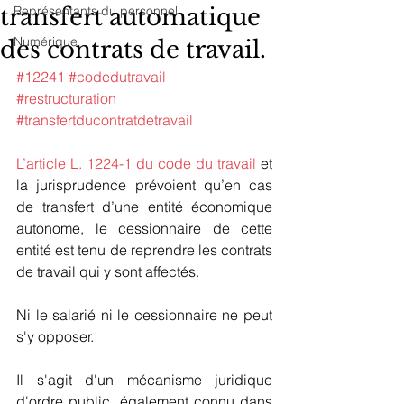
transfert automatique
Représentants du personnel
Numérique
des contrats de travail.
#12241
#codedutravail
#restructuration
#transfertducontratdetravail
L’article L. 1224-1 du code du travail
 et 
la jurisprudence prévoient qu’en cas 
de transfert d’une entité économique 
autonome, le cessionnaire de cette 
entité est tenu de reprendre les contrats 
de travail qui y sont affectés.
Ni le salarié ni le cessionnaire ne peut 
s'y opposer.
Il s'agit d'un mécanisme juridique 
d'ordre public, également connu dans 