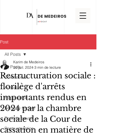
Post
All Posts
Karim de Medeiros
All Posts
30 juil. 2024
3 min de lecture
Restructuration sociale :
Contentieux
florilège d'arrêts
Actualité
importants rendus en
Négociation
2024 par la chambre
Sécurité sociale
sociale de la Cour de
Droit du travail
cassation en matière de
Restructuration