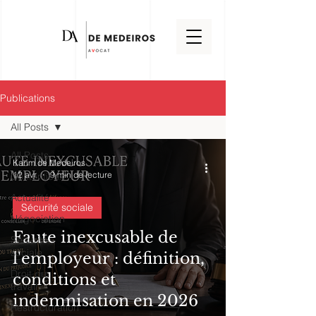
Publications
All Posts
All Posts
Karim de Medeiros
12 avr.
9 min de lecture
Contentieux
Actualité
Sécurité sociale
Négociation
Faute inexcusable de
Sécurité
sociale
l'employeur : définition,
Droit du
conditions et
travail
indemnisation en 2026
Restructuration