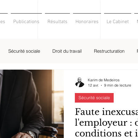
ses
Publications
Résultats
Honoraires
Le Cabinet
Sécurité sociale
Droit du travail
Restructuration
Karim de Medeiros
12 avr.
9 min de lecture
Sécurité sociale
Faute inexcus
l'employeur : 
conditions et