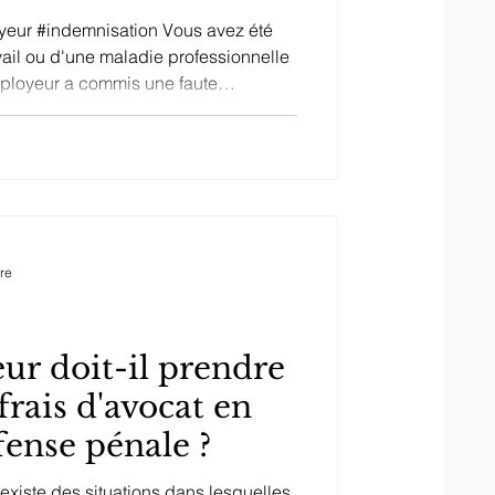
yeur #indemnisation Vous avez été
vail ou d'une maladie professionnelle
ployeur a commis une faute
ridique, souvent méconnu des
r droit à une indemnisation nettement
 classique des accidents du travail.
i des dernières décisions de la Cour
n savoir plus sur l
re
ur doit-il prendre
frais d'avocat en
fense pénale ?
 existe des situations dans lesquelles