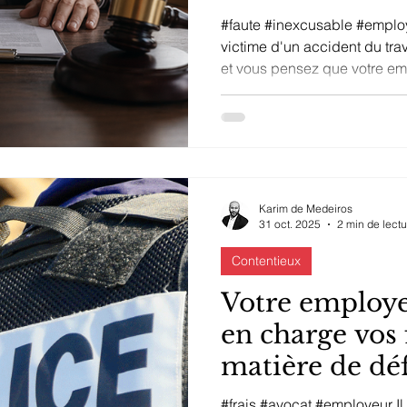
2026
#faute #inexcusable #emplo
victime d'un accident du tra
et vous pensez que votre em
inexcusable ? Ce régime ju
salariés, peut pourtant ouvri
supérieure à celle du régime
Voici un guide à jour, enrich
de cassation en 2026. Pour e
Karim de Medeiros
31 oct. 2025
2 min de lectu
Contentieux
Votre employe
en charge vos 
matière de dé
#frais #avocat #employeur Il