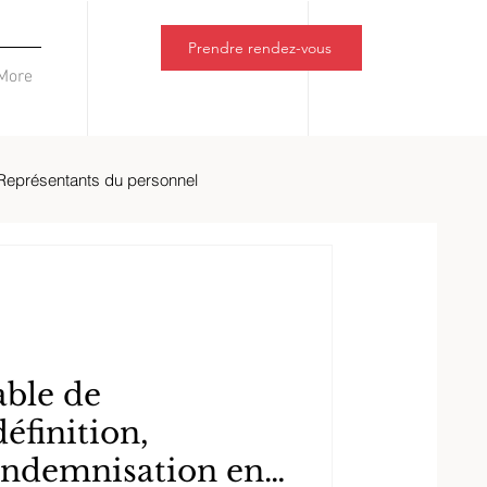
Prendre rendez-vous
More
Représentants du personnel
able de
définition,
 indemnisation en