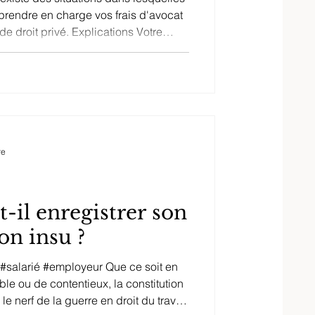
prendre en charge vos frais d'avocat
de droit privé. Explications Votre
donner des consignes illicites ou
 de pouvoir impliquant la réalisation
édiger un faux en écriture, vous rendre
 sociaux, etc.). Et même en
e
re
t-il enregistrer son
on insu ?
 #salarié #employeur Que ce soit en
le ou de contentieux, la constitution
e nerf de la guerre en droit du travail