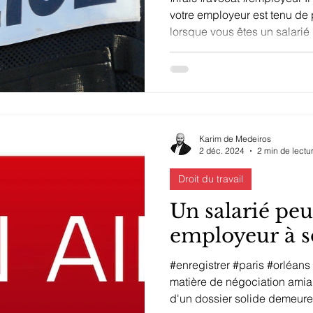
votre employeur est tenu de 
lorsque vous êtes un salarié 
employeur peut parfois vous 
vous décerner une délégation
de missions illégales (ex.: r
complice d'un abus de biens
l'absence d'instruction illicit
Karim de Medeiros
2 déc. 2024
2 min de lectu
Droit du travail
Un salarié peu
employeur à s
#enregistrer #paris #orléans
matière de négociation amiab
d'un dossier solide demeure l